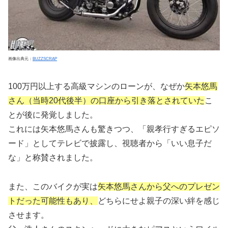
画像出典元：
BUZZSCRAP
100万円以上する高級マシンのローンが、なぜか
矢本悠馬
さん（当時20代後半）の口座から引き落とされていた
こ
とが後に発覚しました。
これには矢本悠馬さんも驚きつつ、「親孝行すぎるエピソ
ード」としてテレビで披露し、視聴者から「いい息子だ
な」と称賛されました。
また、このバイクが実は
矢本悠馬さんから父へのプレゼン
トだった可能性もあり、
どちらにせよ親子の深い絆を感じ
させます。