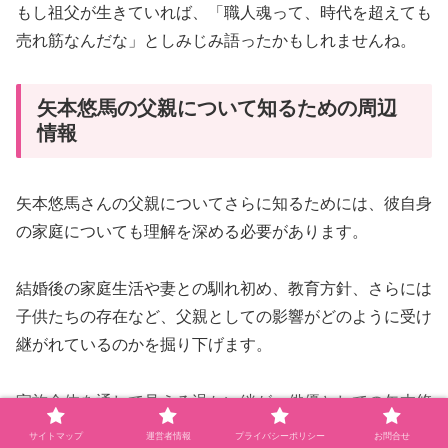
もし祖父が生きていれば、「職人魂って、時代を超えても
売れ筋なんだな」としみじみ語ったかもしれませんね。
矢本悠馬の父親について知るための周辺
情報
矢本悠馬さんの父親についてさらに知るためには、彼自身
の家庭についても理解を深める必要があります。
結婚後の家庭生活や妻との馴れ初め、教育方針、さらには
子供たちの存在など、父親としての影響がどのように受け
継がれているのかを掘り下げます。
家族全体を通して見える温かい絆が、俳優としての矢本悠
馬さんを形作っているのです。
サイトマップ
運営者情報
プライバシーポリシー
お問合せ