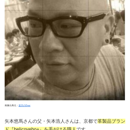
画像出典元：
楽天のDoor
矢本悠馬さんの父・矢本浩人さんは、京都で
革製品ブラン
ド『belicovebo+』を手がける職人
です。