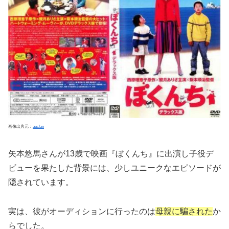
画像出典元：
aucfan
矢本悠馬さんが13歳で映画『ぼくんち』に出演し子役デ
ビューを果たした背景には、少しユニークなエピソードが
隠されています。
実は、彼がオーディションに行ったのは
母親に騙された
か
らでした。