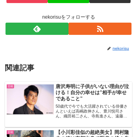
nekorisuをフォローする
nekorisu
関連記事
唐沢寿明に子供がいない理由が泣
芸能
ける！自分の幸せは”相手が幸せ
であること”
50歳代で今でも大活躍されている俳優さ
んといえば高嶋政伸さん、豊川悦司さ
ん、織田裕二さん、寺島進さん、遠藤憲
一さん、哀川翔さん、佐藤浩市さん、椎
名桔平さんなど数多くのタレントさんが
名前を連ねる中、唐沢寿明さんはその中
【小川彩佳似の超絶美女】岡村隆
芸能
でもトップクラスに位置し...