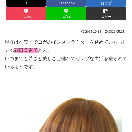
X
Facebook
はてブ
Pocket
LINE
コピー
2018.10.14
2021.05.23
現在はハワイでヨガのインストラクターを務めていらっし
ゃる
花田美恵子
さん。
いつまでも若さと美しさは健在でセレブな生活を送られて
いるようです。