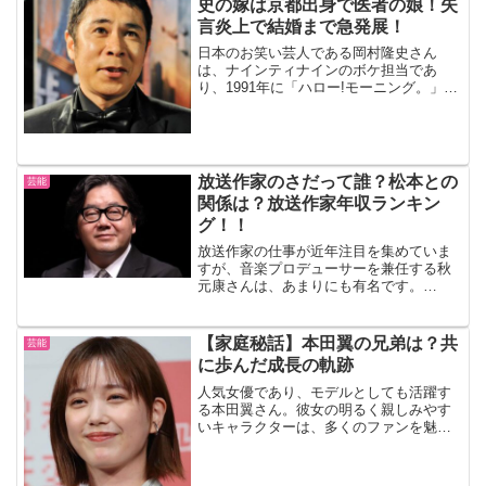
史の嫁は京都出身で医者の娘！失
言炎上で結婚まで急発展！
日本のお笑い芸人である岡村隆史さん
は、ナインティナインのボケ担当であ
り、1991年に「ハロー!モーニング。」の
コントコーナーでデビューし、以来、テ
レビ番組やライブなどで活躍していま
す。その芸風は、大胆不敵であり、ナイ
ンティナインの活動だけで...
放送作家のさだって誰？松本との
芸能
関係は？放送作家年収ランキン
グ！！
放送作家の仕事が近年注目を集めていま
すが、音楽プロデューサーを兼任する秋
元康さんは、あまりにも有名です。
BLOGOS世界のナベアツさんのように、
芸人と放送作家の二足のわらじで活動す
る人もいますが、以前から似たような傾
【家庭秘話】本田翼の兄弟は？共
芸能
向にありました。画像出典...
に歩んだ成長の軌跡
人気女優であり、モデルとしても活躍す
る本田翼さん。彼女の明るく親しみやす
いキャラクターは、多くのファンを魅了
していますが、その裏にはどんな家族の
影響があるのでしょうか？今回は、本田
翼さんの兄弟構成や家族とのエピソー