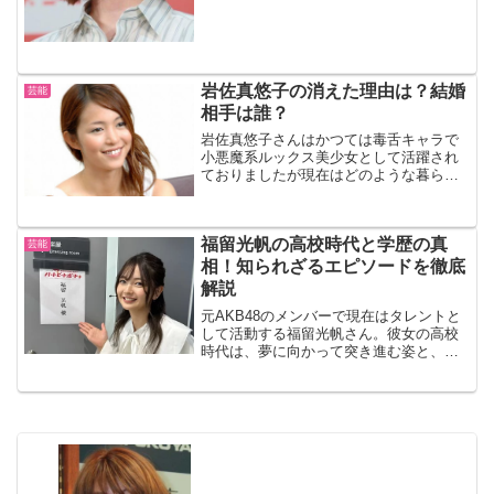
ド、そして噂される家庭環境...
岩佐真悠子の消えた理由は？結婚
芸能
相手は誰？
岩佐真悠子さんはかつては毒舌キャラで
小悪魔系ルックス美少女として活躍され
ておりましたが現在はどのような暮らし
をされているのでしょうか？岩佐真悠子
の消えた理由は？グラビアアイドルから
女優まで引っ張りだこだった岩佐真悠子
福留光帆の高校時代と学歴の真
さんですが一時期から姿を...
芸能
相！知られざるエピソードを徹底
解説
元AKB48のメンバーで現在はタレントと
して活動する福留光帆さん。彼女の高校
時代は、夢に向かって突き進む姿と、家
族や友人とのエピソードが織り交ざる特
別な時間でした。そんな彼女の青春時代
を振り返りながら、困難を乗り越えた姿
や、家族との絆、そし...