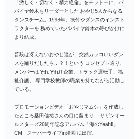
「激しく・切なく・精力絶倫」をモットーに、パ
パイヤ鈴木をリーダーとした おやじ5人からなる
ダンスチーム。1998年、振付やダンスのインスト
ラクターを 務めていたパパイヤ鈴木の呼びかけに
より結成。
普段は冴えないおやじ達が、突然カッコいいダン
スを踊りだしたら…？！という コンセプト通り、
メンバーはそれぞれIT企業、トラック運転手、福
祉介護、 専門学校教師の職業を持ちながら活動し
ている。
プロモーションビデオ「おやじマムシ」を作成し
たところ桑田佳祐さんの目に留まり、 サザンオー
ルスターズ20周年記念アルバム「海のYeah!!」
CM、スーパーライブin渚園 に出演。