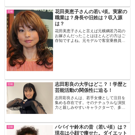
花田美恵子さんの若い頃。実家の
芸能
職業は？身長や旧姓は？収入源
は？
花田美恵子さんと言えば元横綱若乃花の
お嫁さんだったことはほとんどの方はご
存知ですよね。元モデルで客室乗務員の
お仕事もされていたことも周知の事実で
す。
志田彩良の大学はどこ？！学歴と
芸能
芸能活動の関係性に迫る！
志田彩良さんは、若手女優として注目を
集める存在です。そのナチュラルな演技
力と親しみやすいキャラクターで、多く
のファンを魅了しています。そんな志田
彩良さんの学歴や大学進学に関する話題
は、彼女のキャリアや将来性を語る上で
欠かせません。本記事では...
パパイヤ鈴木の昔（若い頃）は？
芸能
現在は小顔で痩せた。ダイエット