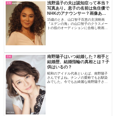
能がある」とのコメントでしたが、日本
浅野温子の夫は認知症って本当？
芸能
人の女性にもアイドルになれ...
写真あり。息子の名前は魚住優で
NHKのアナウンサー？画像あ
り。
15歳のとき、山口智子百恵の主演映画
『エデンの海』の山口智子のクラスメー
トの役のオーディションに合格し映画デ
ビューした浅野温子さん。
南野陽子はいつ結婚した？相手と
芸能
結婚歴、結婚指輪の真相とは？子
供はいるの？
昭和のアイドル代表といえば、南野陽子
さんですよね。ナンノの愛称でもお馴染
みでした。今でもお綺麗な南野陽子さん
ですが、いつ結婚されたのか相手と結婚
歴、結婚指輪の真相など気になる事を調
べてみました。より引用南野陽子はいつ
結婚したの？南野陽子さん...