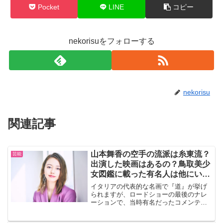
Pocket
LINE
コピー
nekorisuをフォローする
nekorisu
関連記事
山本舞香の空手の流派は糸東流？
芸能
出演した映画はあるの？鳥取美少
女図鑑に載った有名人は他にいる
の？
イタリアの代表的な名画で『道』が挙げ
られますが、ロードショーの最後のナレ
ーションで、当時有名だったコメンテー
ターの方が言った言葉が忘れられませ
ん。「イタリア人全てに俳優や女優の才