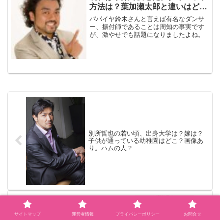
方法は？葉加瀬太郎と違いはど
こ？
パパイヤ鈴木さんと言えば有名なダンサ
ー、振付師であることは周知の事実です
が、激やせでも話題になりましたよね。
別所哲也の若い頃、出身大学は？嫁は？
子供が通っている幼稚園はどこ？画像あ
り。ハムの人？
サイトマップ
運営者情報
プライバシーポリシー
お問合せ
パパイヤ鈴木の昔（若い頃）は？現在は