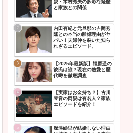
親・木村秀夫の多彩な経歴
と家族との関係
内田有紀と元旦那の吉岡秀
隆との本当の離婚理由がヤ
バい！夫婦仲を裂いた知ら
れざるエピソード。
【2025年最新版】福原遥の
彼氏は誰？現在の熱愛と歴
代噂を徹底調査
【実家はお金持ち？】古川
琴音の両親は有名人？家族
エピソードを紹介！
深津絵里が結婚しない理由