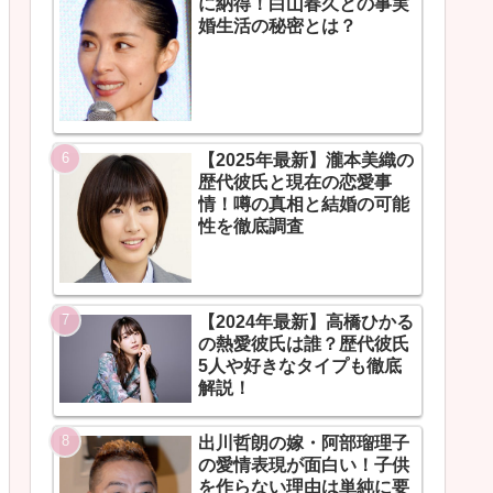
に納得！白山春久との事実
婚生活の秘密とは？
【2025年最新】瀧本美織の
歴代彼氏と現在の恋愛事
情！噂の真相と結婚の可能
性を徹底調査
【2024年最新】高橋ひかる
の熱愛彼氏は誰？歴代彼氏
5人や好きなタイプも徹底
解説！
出川哲朗の嫁・阿部瑠理子
の愛情表現が面白い！子供
を作らない理由は単純に要