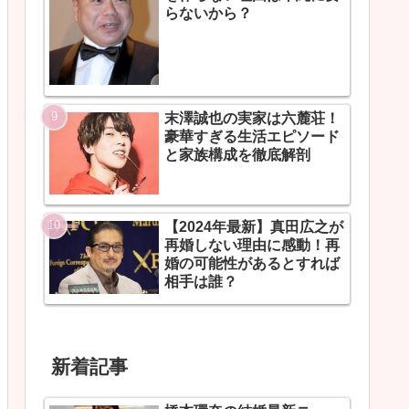
らないから？
末澤誠也の実家は六麓荘！
豪華すぎる生活エピソード
と家族構成を徹底解剖
【2024年最新】真田広之が
再婚しない理由に感動！再
婚の可能性があるとすれば
相手は誰？
新着記事