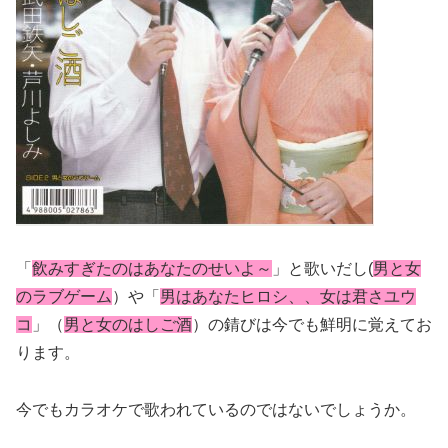
「
飲みすぎたのはあなたのせいよ～
」と歌いだし(
男と女
のラブゲーム
）や「
男はあなたヒロシ、、女は君さユウ
コ
」（
男と女のはしご酒
）の錆びは今でも鮮明に覚えてお
ります。
今でもカラオケで歌われているのではないでしょうか。