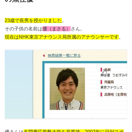
23歳で長男を授かりました
。
その子供の名前は
優（まさる）
さん。
現在はNHK東京アナウンス局所属のアナウンサーです
。
優さんは
名門慶応義塾大学を卒業後、2007年に日刊スポ