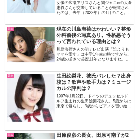
女優の広瀬アリスさんと関ジャニ∞の大倉
忠義さんが交際していることが報道され
たのは、去年（2022年）の1月のこと。そ
の時点で交際後、すでに半年が経過して
いました。2人は2021年に放送されたドラ
マ「知ってるワイフ」（2021年1月7日～
現在の川島海荷はかわいい？整形
芸能
3月...
外科前後の写真あり。性格悪そう
って言われている理由とは？
川島海荷さんの初テレビ出演「誰よりも
ママを愛す」は中学1年生の時ですから、
24歳の若さで芸歴11年となりますね。翌
年には「9nine」のメンバーとしてアイド
ルデビューを果たします。（2016年7月
23日の公演を最後に脱退）同年、映画
生田絵梨花、彼氏バレした？出身
芸能
「lif...
校は？歌声や歌手力は？ミュージ
カルの評判は？
1997年1月22日、ドイツのデュッセルド
ルフ生まれの生田絵梨花さん。5歳からは
東京で暮らし、3歳からピアノを習い始め
ます。中学校からはクラシックバレエや
習字、英語を習い始め、実用英語技能検
定2級、日本漢字能力検定準2級、実用数
学技能検定3...
田原俊彦の長女、田原可南子が2
芸能