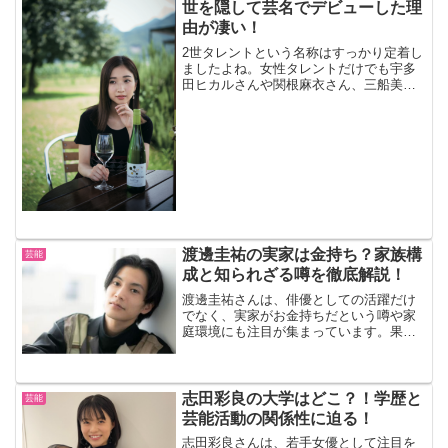
世を隠して芸名でデビューした理
由が凄い！
2世タレントという名称はすっかり定着し
ましたよね。女性タレントだけでも宇多
田ヒカルさんや関根麻衣さん、三船美佳
さんや秋元梢さんなど、多くの芸能人が
活躍をされています。親の七光りだけで
芸能界で生き残れる確率は低くなっては
いるものの、それでも、...
渡邊圭祐の実家は金持ち？家族構
芸能
成と知られざる噂を徹底解説！
渡邊圭祐さんは、俳優としての活躍だけ
でなく、実家がお金持ちだという噂や家
庭環境にも注目が集まっています。果た
してその噂は本当なのか？この記事で
は、渡邊圭祐さんの実家の家族構成や教
育方針、そして知られざるエピソードに
ついて徹底解説します。さら...
志田彩良の大学はどこ？！学歴と
芸能
芸能活動の関係性に迫る！
志田彩良さんは、若手女優として注目を