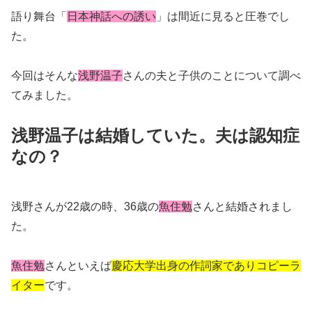
語り舞台「
日本神話への誘い
」は間近に見ると圧巻でし
た。
今回はそんな
浅野温子
さんの夫と子供のことについて調べ
てみました。
浅野温子は結婚していた。夫は認知症
なの？
浅野さんが22歳の時、36歳の
魚住勉
さんと結婚されまし
た。
魚住勉
さんといえば
慶応大学出身の作詞家でありコピーラ
イター
です。