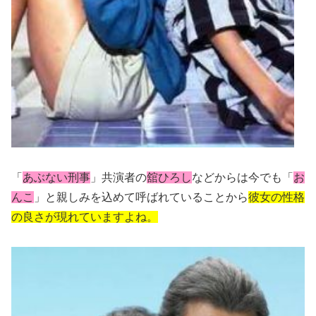
「
あぶない刑事
」共演者の
舘ひろし
などからは今でも「
お
んこ
」と親しみを込めて呼ばれていることから
彼女の性格
の良さが現れていますよね。