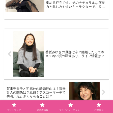
集める存在です。そのナチュラルな演技
力と親しみやすいキャラクターで、多く
のファンを魅了しています。そんな志田
彩良さんの学歴や大学進学に関する話題
は、彼女のキャリアや将来性を語る上で
欠かせません。本記事では...
香坂みゆきの旦那は今？離婚したって本
当？若い頃の画像あり。ライブ情報は？
賀来千香子と宅麻伸の離婚理由は？賀来
賢人の関係は？親戚？アスコーマーチで
共演。兄とさくらももことは？
サイトマップ
運営者情報
プライバシーポリシー
お問合せ