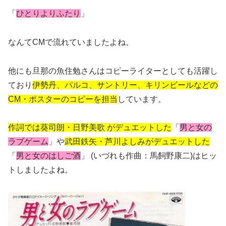
「
ひとりよりふたり
」
なんてCMで流れていましたよね。
他にも旦那の魚住勉さんはコピーライターとしても活躍し
ており
伊勢丹、パルコ、サントリー、キリンビールなどの
CM・ポスターのコピーを担当
しています。
作詞では葵司朗・日野美歌 がデュエットした
「
男と女の
ラブゲーム
」や
武田鉄矢・芦川よしみがデュエットした
「
男と女のはしご酒
」 (いづれも作曲：馬飼野康二)はヒッ
トしましたよね。