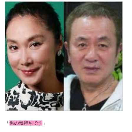
「
男の気持ちです
」