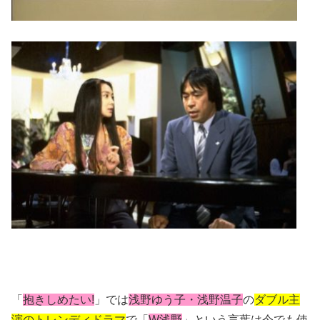
「
抱きしめたい!
」では
浅野ゆう子・浅野温子
の
ダブル主
演のトレンディドラマ
で「
W浅野
」という言葉は今でも使