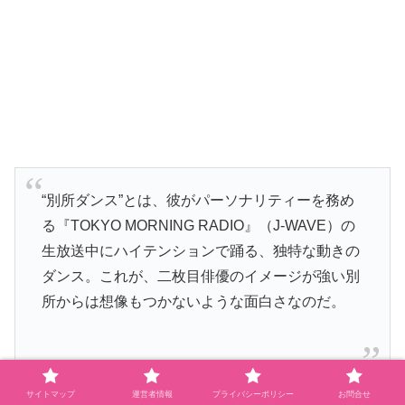
“別所ダンス”とは、彼がパーソナリティーを務め
る『TOKYO MORNING RADIO』（J-WAVE）の
生放送中にハイテンションで踊る、独特な動きの
ダンス。これが、二枚目俳優のイメージが強い別
所からは想像もつかないような面白さなのだ。
サイトマップ
運営者情報
プライバシーポリシー
お問合せ
特殊なダンスというのは