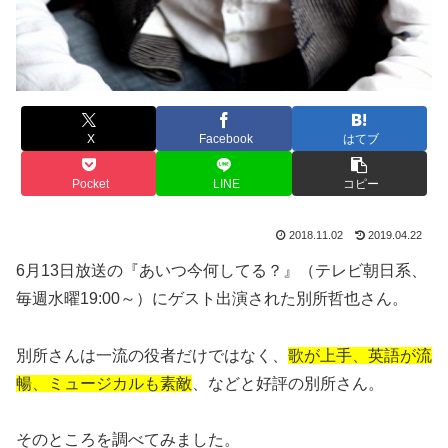
X
Facebook
はてブ
Pocket
LINE
コピー
2018.11.02
2019.04.22
6月13日放送の『あいつ今何してる？』（テレビ朝日系、
毎週水曜19:00～）にゲスト出演された別所哲也さん。
別所さんは一流の役者だけではなく、
歌が上手、英語が流
暢、ミュージカルも素敵
、などと好評の別所さん。
そのところを調べてみました。