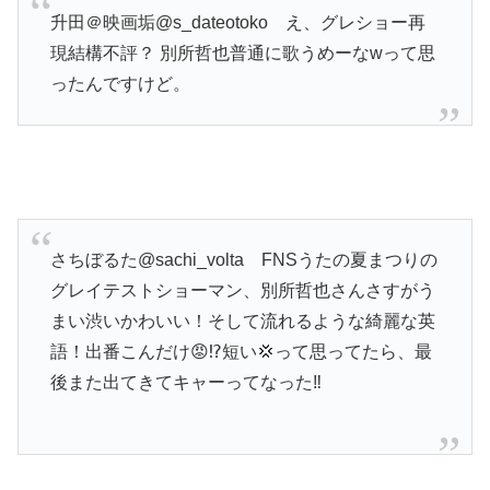
升田＠映画垢@s_dateotoko
え、グレショー再
現結構不評？ 別所哲也普通に歌うめーなwって思
ったんですけど。
さちぼるた@sachi_volta FNSうたの夏まつりの
グレイテストショーマン、別所哲也さんさすがう
まい渋いかわいい！そして流れるような綺麗な英
語！出番こんだけ😡⁉️短い💢って思ってたら、最
後また出てきてキャーってなった‼️