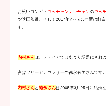
お笑いコンビ・
ウッチャンナンチャン
の
ウッ
や映画監督、そして2017年からの3年間は
す。
内村さん
は、メディアではあまり話題にされ
妻はフリーアナウンサーの徳永有美さんです
内村さん
と
徳永さん
は2005年3月25日に結