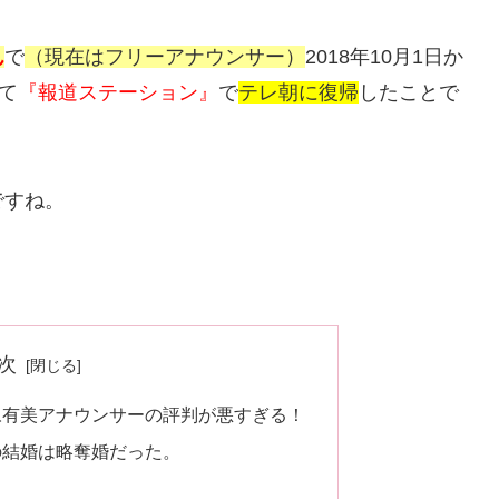
ん
で
（現在はフリーアナウンサー）
2018年10月1日か
て
『報道ステーション』
で
テレ朝に復帰
したことで
ですね。
次
永有美アナウンサーの評判が悪すぎる！
の結婚は略奪婚だった。