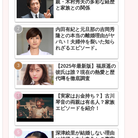
親・木村秀夫の多彩な経歴
と家族との関係
内田有紀と元旦那の吉岡秀
隆との本当の離婚理由がヤ
バい！夫婦仲を裂いた知ら
れざるエピソード。
【2025年最新版】福原遥の
彼氏は誰？現在の熱愛と歴
代噂を徹底調査
【実家はお金持ち？】古川
琴音の両親は有名人？家族
エピソードを紹介！
深津絵里が結婚しない理由