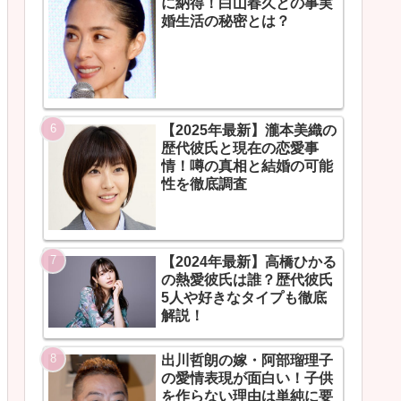
に納得！白山春久との事実
婚生活の秘密とは？
【2025年最新】瀧本美織の
歴代彼氏と現在の恋愛事
情！噂の真相と結婚の可能
性を徹底調査
【2024年最新】高橋ひかる
の熱愛彼氏は誰？歴代彼氏
5人や好きなタイプも徹底
解説！
出川哲朗の嫁・阿部瑠理子
の愛情表現が面白い！子供
を作らない理由は単純に要