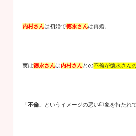
内村さん
は初婚で
徳永さん
は再婚。
実は
徳永さん
は
内村さん
との
不倫が徳永さん
「不倫」
というイメージの悪い印象を持たれ