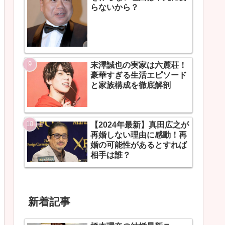
らないから？
末澤誠也の実家は六麓荘！
豪華すぎる生活エピソード
と家族構成を徹底解剖
【2024年最新】真田広之が
再婚しない理由に感動！再
婚の可能性があるとすれば
相手は誰？
新着記事