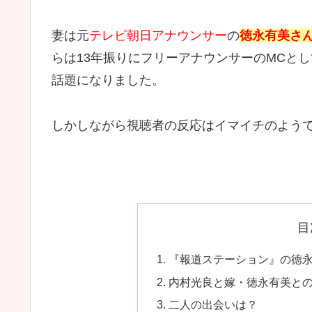
妻は元
テレビ朝日アナウンサー
の
徳永有美さ
らは13年振りにフリーアナウンサーのMCとし
話題になりました。
しかしながら視聴者の反応はイマイチのよう
目
『報道ステーション』の徳
内村光良と嫁・徳永有美と
二人の出会いは？