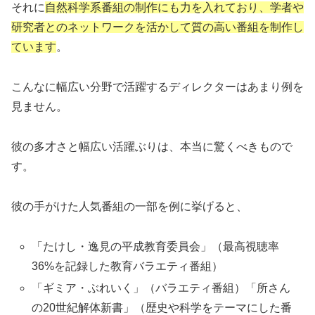
それに
自然科学系番組の制作にも力を入れており、学者や
研究者とのネットワークを活かして質の高い番組を制作し
ています
。
こんなに幅広い分野で活躍するディレクターはあまり例を
見ません。
彼の多才さと幅広い活躍ぶりは、本当に驚くべきもので
す。
彼の手がけた人気番組の一部を例に挙げると、
「たけし・逸見の平成教育委員会」（最高視聴率
36%を記録した教育バラエティ番組）
「ギミア・ぶれいく」（バラエティ番組）「所さん
の20世紀解体新書」（歴史や科学をテーマにした番