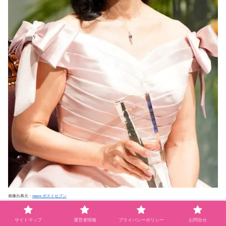
画像出典元：
news ポストセブン
サイトマップ
運営者情報
プライバシーポリシー
お問合せ
宮崎美子さんは仕事もプライベートも全力で取り組むタイ